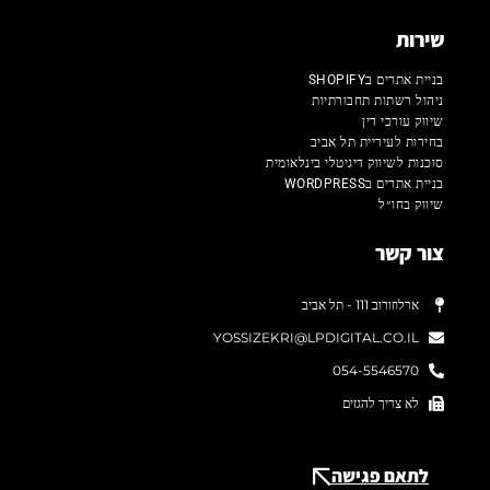
שירות
בניית אתרים בSHOPIFY
ניהול רשתות תחבורתיות
שיווק עורכי דין
בחירות לעיריית תל אביב
סוכנות לשיווק דיגיטלי בינלאומית
בניית אתרים בWORDPRESS
שיווק בחו״ל
צור קשר
ארלוזורוב 111 - תל אביב
YOSSIZEKRI@LPDIGITAL.CO.IL
054-5546570
לא צריך להגזים
לתאם פגישה