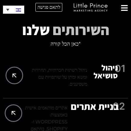
לתאם פגישה
השירותים
שלנו
*כאן הכל קורה
ניהול
0
1
ניהול רשתות חברתיות, תחרויות
סושיאל
ומשא ומתן על שותפויות עם
משפיענים.
בניית אתרים
0
2
אתרים מותאמים אישית
באמצעות
WORDPRESS ו-
SHOPIFY, בהתאם