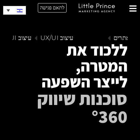
לתאם פגישה
עיצוב אתרים
עיצוב UX/UI
עיצוב UX/UI
ללכוד את
המטרה,
לייצר השפעה
סוכנות שיווק
°360