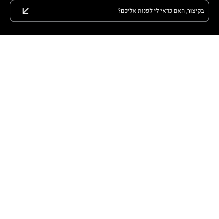
בקיצור, האם כדאי לי לפנות אליכם?
שירות
בניית אתרים בSHOPIFY
ניהול רשתות תחבורתיות
שיווק עורכי דין
בחירות לעיריית תל אביב
סוכנות לשיווק דיגיטלי בינלאומית
בניית אתרים בWORDPRESS
שיווק בחו״ל
צור קשר
ארלוזורוב 111 - תל אביב