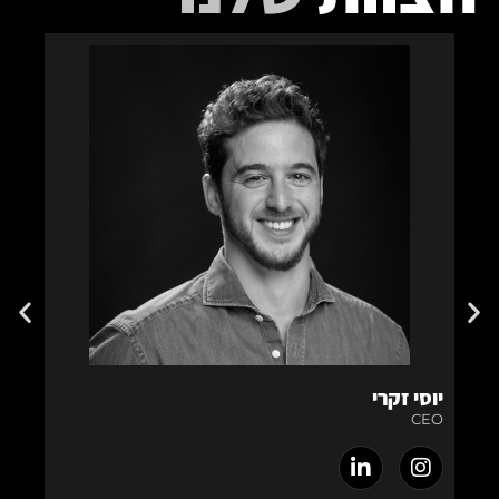
יוסי זקרי
אלזה
CEO
מנהלת PC