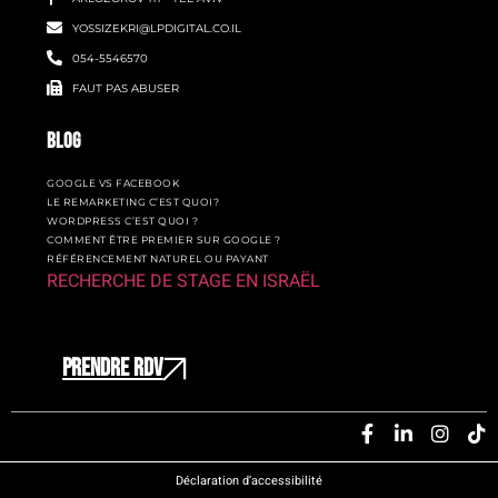
YOSSIZEKRI@LPDIGITAL.CO.IL
054-5546570
FAUT PAS ABUSER
BLOG
GOOGLE VS FACEBOOK
LE REMARKETING C’EST QUOI?
WORDPRESS C’EST QUOI ?
COMMENT ÊTRE PREMIER SUR GOOGLE ?
RÉFÉRENCEMENT NATUREL OU PAYANT
RECHERCHE DE STAGE EN ISRAËL
PRENDRE RDV
Déclaration d’accessibilité