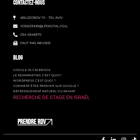
CONTACTEZ-NOUS
ARLOZOROV 111 - TEL AVIV
YOSSIZEKRI@LPDIGITAL.CO.IL
054-5546570
FAUT PAS ABUSER
BLOG
GOOGLE VS FACEBOOK
LE REMARKETING C’EST QUOI?
WORDPRESS C’EST QUOI ?
COMMENT ÊTRE PREMIER SUR GOOGLE ?
RÉFÉRENCEMENT NATUREL OU PAYANT
RECHERCHE DE STAGE EN ISRAËL
PRENDRE RDV