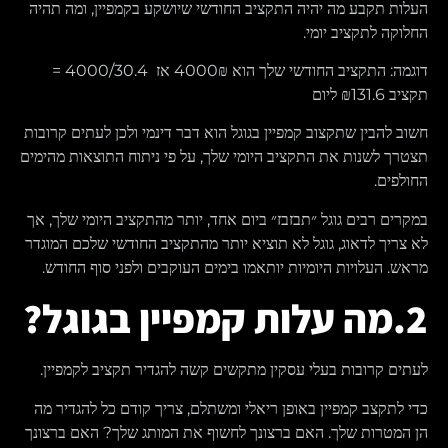
העלות תקבע מה יהיה התקציב החודשי שיושקע בקמפיין, ומה תהיה
החלוקה לתקציב יומי.
דוגמה: התקציב החודשי שלך הוא 4000₪ אז 4000/30.4 =
תקציב ₪131.6 ליום
חשוב להבין שתקצוב קמפיין בגוגל הוא דבר דינמי ולכן לעתים קרובות
תצטרך לשנות את התקציב היומי שלך, על פי ניתוח התוצאות מהימים
החולפים.
במקרים רבים גוגל ״תבזבז״ ביום אחד, יותר מהתקציב היומי שלך, אך
לא צריך לדאוג, גוגל לא תוציא יותר מהתקציב החודשי שלכם המוגדר
מראש. העלויות היומיות יותאמו בימים העוקבים ולפני סוף החודש.
2.מה עלות קמפיין בגוגל?
לעתים קרובות בעלי עסקין מתקשים קשה להגדיר תקציב לקמפיין.
כדי לתקצב קמפיין באופן ריאלי ומשתלם, צריך קודם כל להגדיר מה
הן המטרות שלך. האם ברצונך לחשוף את המותג שלך? האם ברצונך