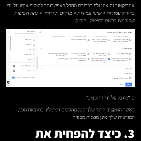
אינדיקטור זה אינו גלוי כברירת מחדל באפשרותך להוסיף אותו על-ידי
בחירה:
עמודות
>
שינוי עמודות
>
מדדים תחרותי
>
נתח חשיפות
שהוחמצו ברשת החיפוש
.
דירוג
).
ב.
“מוגבל על-ידי התקציב”
כאשר התקציב היומי שלך קטן מהסכום המומלץ. כתוצאה מכך,
המודעות שלך אינן מוצגות מספיק
3. כיצד להפחית את