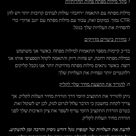
ו.
מקד מילות מפתח פחות תחרותיות
מילות מפתח עם התאמה ״רחבה״ עולות לעתים קרובות יותר ויש להן
CTR נמוך. במקום זאת, עבוד עם מילות מפתח עם ״זנב ארוך״ כדי
להפחית את העלויות שלך בגוגל.
ז.
בחירת ביטויים מדויקים
בד״כ קיימות מספר התאמות למילות מפתח. כאשר אני משתמש
במילת מפתח רחבה, יש פחות דיוק והתאמה לקהל הספציפי אותו אני
רוצה. כאשר נתאים מילות מפתח מדויקות יותר אנו נקבל קליקים
רלוונטיים יותר ונפחית את העלויות שלך.
ח.
להוריד את ההצעת מחיר שלך לקליק
ניתן להוריד את התקציב היומי דרך הורדת מחיר העלות לקליק. אך
צריך לקחת בחשבון כי הדבר עלול לגרום לנזק, לכן יש לשקול זאת.
בטרם הורדת התקציב היומי עדיף לשפר את ציון האיכות שלך לפני
הורדת מחיר העלות לקליק.
לדעת את העלויות של קמפיין גוגל דורש ניסיון והרבה זמן להשקיע.