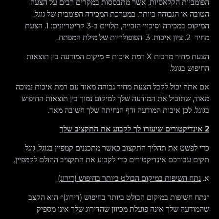
הפומביות הקלאסיות, אשר מתבססות במקרים רבים על הצעה
הטובה או הגבוהה ביותר. במערכת המכירה הפומבית של גוגל,
המיקום במכירה וסיכויי הזכייה, תלויים ב-3 קריטריונים: 1. הצעת
מחיר 2. ציון איכות. 3. הפופולריות של מילת המפתח.
הצעת מחיר מרבית X רמת איכות = מיקום המודעה בין תוצאות
החיפוש בגוגל.
אם אתה יכול לקבל הצעת מחיר גבוהה מאוד עם רמת איכות נמוכה
מאוד, שתוביל את המודעה שלך למיקום נמוך בין תוצאות החיפוש
בגוגל. לכן איכות המודעה ודף הנחיתה שלך חשובה מאד.
2
אינדיקטורים שיעזרו לך לקבוע את התקציב שלך
כדי לפשט את תהליך התקצוב כאשר מתכננים קמפיין בגוגל, גוגל
תקים עבורכם אינדיקטורים כדי לקבוע את התקציב ההולם לקמפיין.
א.
נתח חשיפות במיקום הבולט ביותר בחיפוש (דירוג)
״נתח חשיפות במיקום הבולט ביותר בחיפוש (דירוג)״ הוא הקצב
שהמודעה שלך אינה פועלת מכיוון שהדירוג שלך אינו מספיק