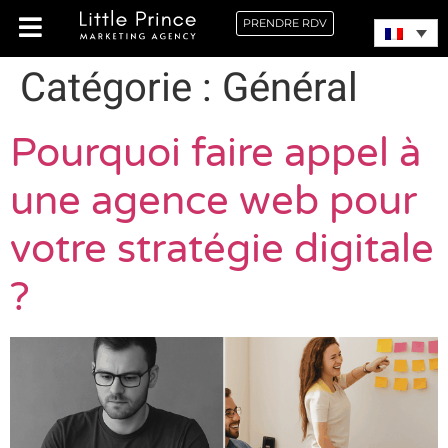
PRENDRE RDV
Catégorie :
Général
Pourquoi faire appel à
une agence web pour
votre stratégie digitale
?