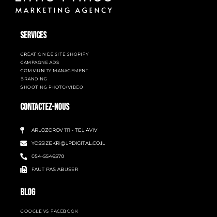
SERVICES
CRÉATION DE SITE SHOPIFY
CAMPAGNE ADS
COMMUNITY MANAGEMENT
BRANDING
SHOOTING PHOTO/VIDEO
CONTACTEZ-NOUS
ARLOZOROV 111 - TEL AVIV
YOSSIZEKRI@LPDIGITAL.CO.IL
054-5546570
FAUT PAS ABUSER
BLOG
GOOGLE VS FACEBOOK