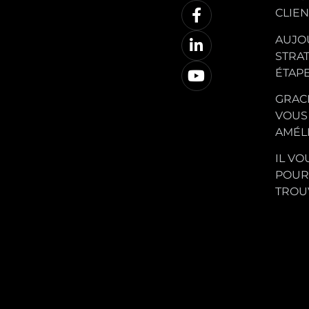
CLIEN
AUJOU
STRAT
ÉTAPE
GRACE
VOUS
AMÉLI
IL VO
POUR
TROUV