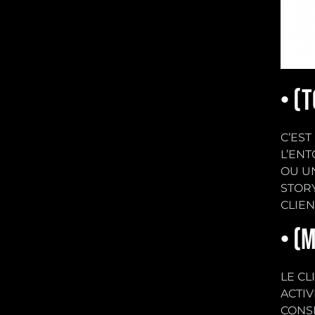
• (
C’EST
L’ENT
OU U
STOR
CLIEN
• (
LE C
ACTI
CONSI