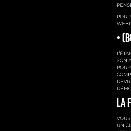
PENS
POUR 
WEBIN
• (
L’ÉTA
SON A
POUR
COMP
DEVRA
DÉMO
LA 
VOUS 
UN CL