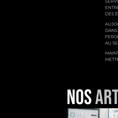
SERV
ENTRE
DES 
AUJO
DANS 
FERON
AU SE
MAINT
METT
NOS
ART