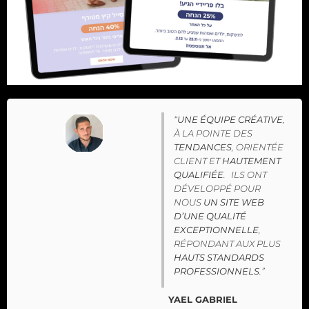
“
UNE ÉQUIPE CRÉATIVE
,
À LA POINTE DES
TENDANCES
, ORIENTÉE
CLIENT ET
HAUTEMENT
QUALIFIÉE
. ILS ONT
DÉVELOPPÉ POUR
NOUS
UN SITE WEB
D’UNE QUALITÉ
EXCEPTIONNELLE
,
RÉPONDANT AUX PLUS
HAUTS STANDARDS
PROFESSIONNELS
.”
YAEL GABRIEL