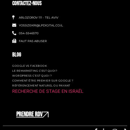
CONTACTEZ-NOUS
ARLOZOROV 111 - TEL AVIV
YOSSIZEKRI@LPDIGITAL.CO.IL
054-5546570
FAUT PAS ABUSER
BLOG
GOOGLE VS FACEBOOK
LE REMARKETING C’EST QUOI?
WORDPRESS C’EST QUOI ?
COMMENT ÊTRE PREMIER SUR GOOGLE ?
RÉFÉRENCEMENT NATUREL OU PAYANT
RECHERCHE DE STAGE EN ISRAËL
PRENDRE RDV