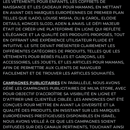
LES VÊTEMENTS POUR ENFANTS, LES COFFRETS DE
NAISSANCE ET LES CADEAUX POUR MAMANS, EN METTANT
EN AVANT DES MARQUES EUROPÉENNES DE PREMIER PLAN
TELLES QUE ILADO, LOUISE MISHA, OLI & CAROL, ELODIE
DETAILS, KONGES SLOJD, ADEN & ANAIS. LE DÉFI MAJEUR
ÉTAIT DE CRÉER UNE PLATEFORME EN LIGNE QUI REFLÈTE
L’ÉLÉGANCE ET LA QUALITÉ DES PRODUITS PROPOSÉS, TOUT
EN OFFRANT UNE EXPÉRIENCE UTILISATEUR FLUIDE ET
INTUITIVE. LE SITE DEVAIT PRÉSENTER CLAIREMENT LES
DIFFÉRENTES CATÉGORIES DE PRODUITS, TELLES QUE LES
VÊTEMENTS POUR BÉBÉS FILLES ET GARÇONS, LES
ACCESSOIRES, LES JOUETS, ET LES ARTICLES POUR MAMANS,
AFIN DE PERMETTRE AUX CLIENTS DE NAVIGUER
FACILEMENT ET DE TROUVER LES ARTICLES SOUHAITÉS.
CAMPAGNES PUBLICITAIRES
EN PARALLÈLE, NOUS AVONS
GÉRÉ LES CAMPAGNES PUBLICITAIRES DE MILYA STORE, AVEC
POUR OBJECTIF D’ACCROÎTRE SA VISIBILITÉ EN LIGNE ET
D’ATTIRER UNE CLIENTÈLE CIBLÉE. LES ANNONCES ONT ÉTÉ
CONÇUES POUR METTRE EN AVANT LA DIVERSITÉ ET LA
QUALITÉ DES PRODUITS, EN INSISTANT SUR LES MARQUES
EUROPÉENNES PRESTIGIEUSES DISPONIBLES EN ISRAËL.
NOUS AVONS VEILLÉ À CE QUE LES CAMPAGNES SOIENT
DIFFUSÉES SUR DES CANAUX PERTINENTS, TOUCHANT AINSI