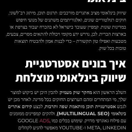
שיווק בינלאומי מציב אתגרים מורכבים: תרגום תוכן, מיתוג רב־לשוני,
חוקים רגולטוריים שונים, ואלגוריתמים משתנים של מנועי חיפוש
במדינות שונות. קמפיין שעובד בישראל לא בהכרח יעבוד בצרפת או
בארצות הברית. לכן, נדרש ידע מקומי ויכולת להתאים מסרים, צבעים,
מטבעות ואפילו טון תקשורת – כדי לבנות אמון ולהבטיח תוצאות
טובות בכל שוק.
איך בונים אסטרטגיית
שיווק בינלאומי מוצלחת
השלב הראשון הוא
מחקר שוק מעמיק
: להבין היכן יש ביקוש למוצר
שלך, מי המתחרים ומהם הערוצים החזקים בכל מדינה. לאחר מכן יש
לגבש
אסטרטגיית תוכן מותאמת שפה ותרבות
, לבצע
קידום אתרים
בינלאומי (MULTILINGUAL SEO)
, ולהקים קמפיינים ממומנים
עם פילוח גאוגרפי מדויק. שימוש בכלים כמו GOOGLE
,
ADS
META, LINKEDIN ו-YOUTUBE מאפשר להגיע לקהלים