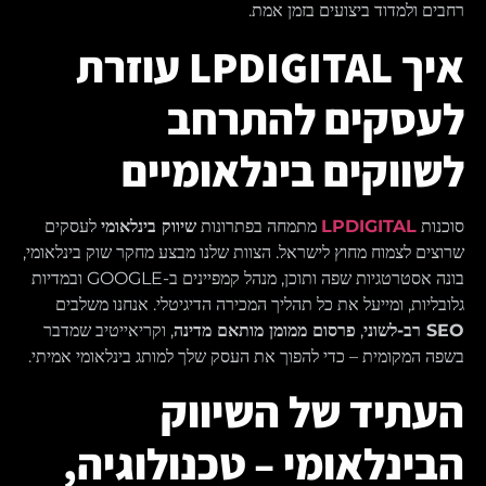
רחבים ולמדוד ביצועים בזמן אמת.
איך LPDIGITAL עוזרת
לעסקים להתרחב
לשווקים בינלאומיים
סוכנות
LPDIGITAL
מתמחה בפתרונות
שיווק בינלאומי
לעסקים
שרוצים לצמוח מחוץ לישראל. הצוות שלנו מבצע מחקר שוק בינלאומי,
בונה אסטרטגיות שפה ותוכן, מנהל קמפיינים ב-GOOGLE ובמדיות
גלובליות, ומייעל את כל תהליך המכירה הדיגיטלי. אנחנו משלבים
SEO רב-לשוני
,
פרסום ממומן מותאם מדינה
, וקריאייטיב שמדבר
בשפה המקומית – כדי להפוך את העסק שלך למותג בינלאומי אמיתי.
העתיד של השיווק
הבינלאומי – טכנולוגיה,