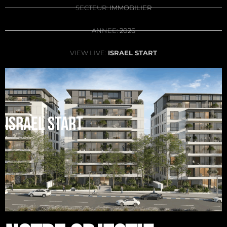
SECTEUR:
IMMOBILIER
ANNEE:
2026
VIEW LIVE:
ISRAEL START
ISRAEL START