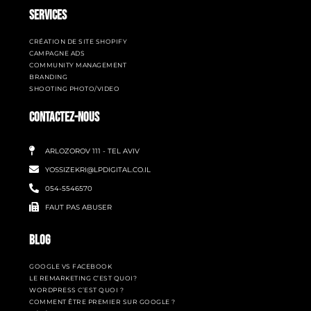
SERVICES
CRÉATION DE SITE SHOPIFY
CAMPAGNE ADS
COMMUNITY MANAGEMENT
BRANDING
SHOOTING PHOTO/VIDEO
CONTACTEZ-NOUS
ARLOZOROV 111 - TEL AVIV
YOSSIZEKRI@LPDIGITAL.CO.IL
054-5546570
FAUT PAS ABUSER
BLOG
GOOGLE VS FACEBOOK
LE REMARKETING C’EST QUOI?
WORDPRESS C’EST QUOI ?
COMMENT ÊTRE PREMIER SUR GOOGLE ?